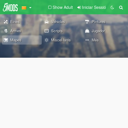
Show Adult
Iniciar Sessió
Eines
Vehicles
Pintures
Armes
Scripts
Jugador
Mapes
Miscel·lanis
Més