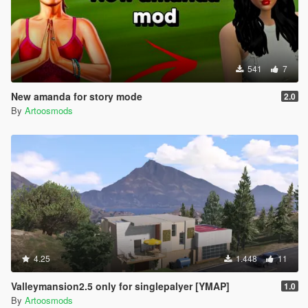
541
7
New amanda for story mode
2.0
By
Artoosmods
4.25
1.448
11
Valleymansion2.5 only for singlepalyer [YMAP]
1.0
By
Artoosmods