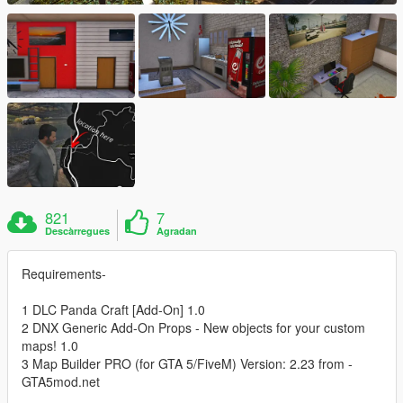
821
7
Descàrregues
Agradan
Requirements-
1 DLC Panda Craft [Add-On] 1.0
2 DNX Generic Add-On Props - New objects for your custom
maps! 1.0
3 Map Builder PRO (for GTA 5/FiveM) Version: 2.23 from -
GTA5mod.net