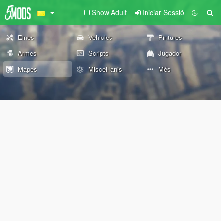
Show Adult
Iniciar Sessió
Eines
Vehicles
Pintures
Armes
Scripts
Jugador
Mapes
Miscel·lanis
Més