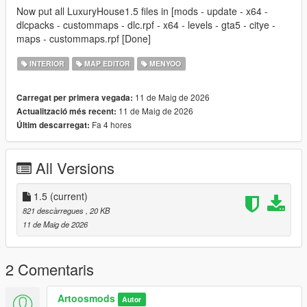
Now put all LuxuryHouse1.5 files in [mods - update - x64 -
dlcpacks - custommaps - dlc.rpf - x64 - levels - gta5 - citye -
maps - custommaps.rpf [Done]
INTERIOR
MAP EDITOR
MENYOO
11 de Maig de 2026
Carregat per primera vegada:
11 de Maig de 2026
Actualització més recent:
Fa 4 hores
Últim descarregat:
All Versions
1.5
(current)
821 descàrregues
, 20 KB
11 de Maig de 2026
2 Comentaris
Artoosmods
Autor