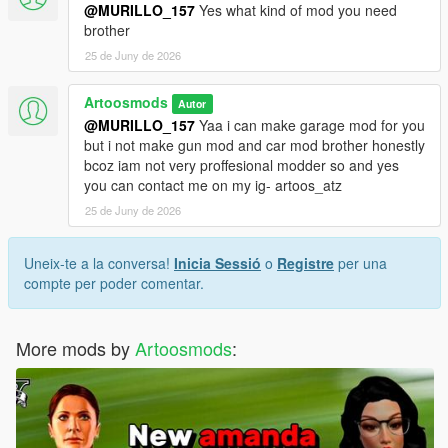
@MURILLO_157
Yes what kind of mod you need
brother
25 de Juny de 2026
Artoosmods
Autor
@MURILLO_157
Yaa i can make garage mod for you
but i not make gun mod and car mod brother honestly
bcoz iam not very proffesional modder so and yes
you can contact me on my ig- artoos_atz
25 de Juny de 2026
Uneix-te a la conversa!
Inicia Sessió
o
Registre
per una
compte per poder comentar.
More mods by
Artoosmods
: