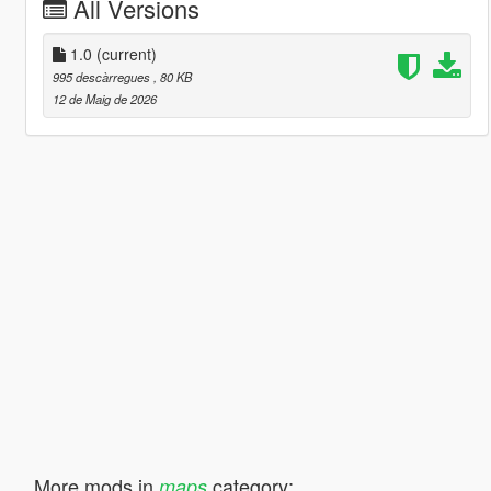
All Versions
1.0
(current)
995 descàrregues
, 80 KB
12 de Maig de 2026
More mods in
category:
maps