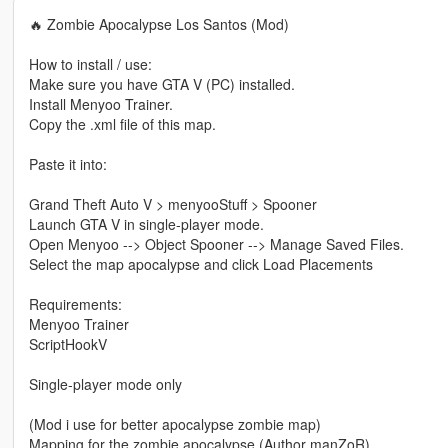
🔥 Zombie Apocalypse Los Santos (Mod)
How to install / use:
Make sure you have GTA V (PC) installed.
Install Menyoo Trainer.
Copy the .xml file of this map.
Paste it into:
Grand Theft Auto V > menyooStuff > Spooner
Launch GTA V in single-player mode.
Open Menyoo --> Object Spooner --> Manage Saved Files.
Select the map apocalypse and click Load Placements
Requirements:
Menyoo Trainer
ScriptHookV
Single-player mode only
(Mod i use for better apocalypse zombie map)
Mapping for the zombie apocalypse (Author manZoR)