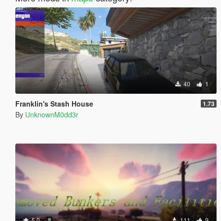
40
1
Franklin's Stash House
1.73
By
UnknownM0dd3r
5.0
111
9