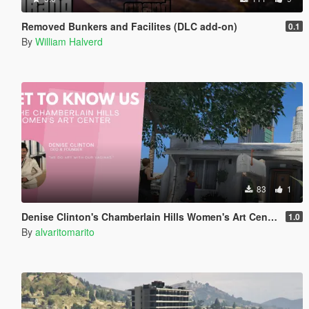
Removed Bunkers and Facilites (DLC add-on)
0.1
By
William Halverd
83
1
Denise Clinton's Chamberlain Hills Women's Art Center
1.0
By
alvaritomarito