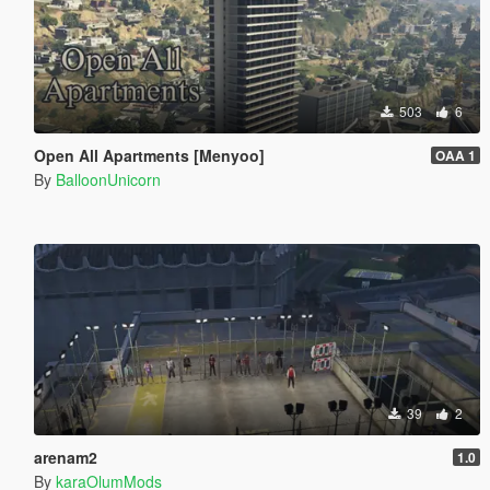
503
6
Open All Apartments [Menyoo]
OAA 1
By
BalloonUnicorn
39
2
arenam2
1.0
By
karaOlumMods