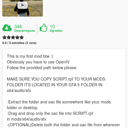
346
10
Descàrregues
Agradan
5.0 / 5 estrelles (3 vots)
This is my first mod btw :)
Obviously you have to use OpenIV
Follow the provided path below please:
MAKE SURE YOU COPY SCRIPT.rpf TO YOUR MODS
FOLDER ITS LOCATED IN YOUR GTA 5 FOLDER IN
x64/audio/sfx
-Extract the folder and oac file somewhere like your mods
folder or desktop
-Drag and drop only the oac file into SCRIPT.rpf
in mods/x64/audio/sfx
-(OPTIONAL)Delete both the folder and oac file from wherever