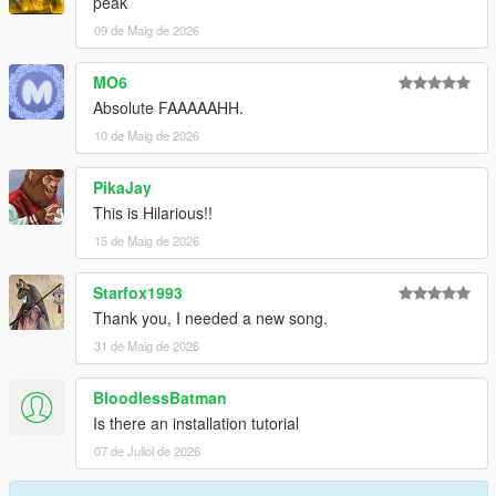
peak
09 de Maig de 2026
MO6
Absolute FAAAAAHH.
10 de Maig de 2026
PikaJay
This is Hilarious!!
15 de Maig de 2026
Starfox1993
Thank you, I needed a new song.
31 de Maig de 2026
BloodlessBatman
Is there an installation tutorial
07 de Juliol de 2026