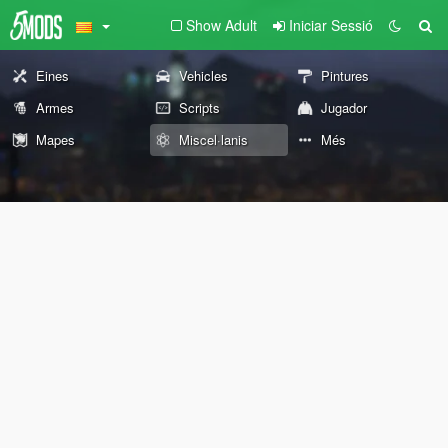
Show Adult
Iniciar Sessió
Eines
Vehicles
Pintures
Armes
Scripts
Jugador
Mapes
Miscel·lanis
Més