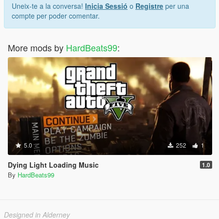
Uneix-te a la conversa!
Inicia Sessió
o
Registre
per una
compte per poder comentar.
More mods by
HardBeats99
:
5.0
252
1
Dying Light Loading Music
1.0
By
HardBeats99
Designed in Alderney