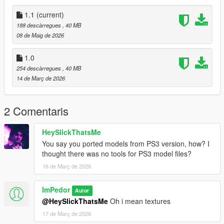
1.1
(current)
188 descàrregues
, 40 MB
08 de Maig de 2026
1.0
254 descàrregues
, 40 MB
14 de Març de 2026
2 Comentaris
HeySlickThatsMe
You say you ported models from PS3 version, how? I
thought there was no tools for PS3 model files?
16 de Març de 2026
ImPedor
Autor
@HeySlickThatsMe
Oh i mean textures
17 de Març de 2026