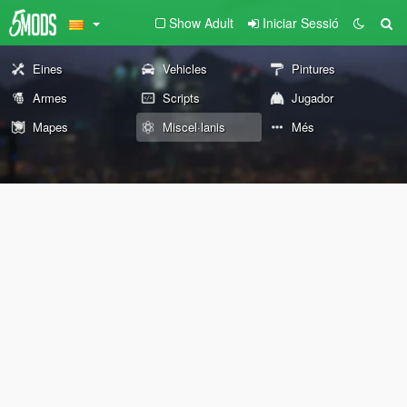
Show Adult
Iniciar Sessió
Eines
Vehicles
Pintures
Armes
Scripts
Jugador
Mapes
Miscel·lanis
Més