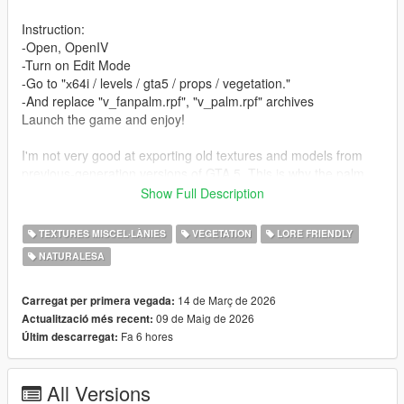
Instruction:
-Open, OpenIV
-Turn on Edit Mode
-Go to "х64i / levels / gta5 / props / vegetation."
-And replace "v_fanpalm.rpf", "v_palm.rpf" archives
Launch the game and enjoy!
I'm not very good at exporting old textures and models from
previous-generation versions of GTA 5. This is why the palm
trees don't look as similar as they do in the PS3 and Xbox 360
Show Full Description
versions.
TEXTURES MISCEL·LÀNIES
VEGETATION
LORE FRIENDLY
--------------------------------------------------------------------------------
NATURALESA
--------------
Changelogs / Updates:
14 de Març de 2026
Carregat per primera vegada:
1.1: Made the texture of the palm tree leaf darker to make it
09 de Maig de 2026
Actualització més recent:
more similar to the texture in the PS3 and Xbox 360 versions
Fa 6 hores
Últim descarregat:
All Versions