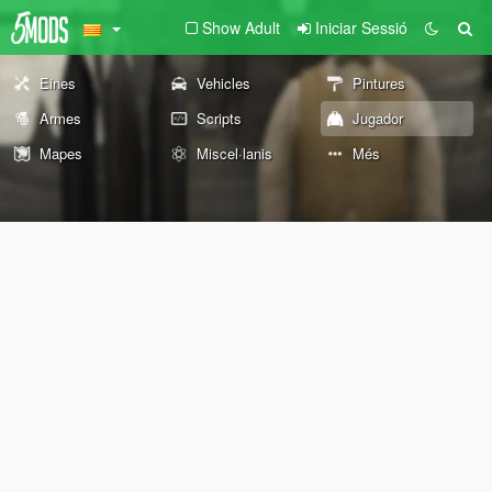
Show Adult
Iniciar Sessió
Eines
Vehicles
Pintures
Armes
Scripts
Jugador
Mapes
Miscel·lanis
Més