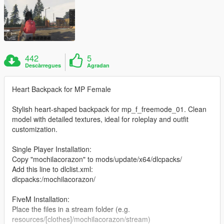
442
5
Descàrregues
Agradan
Heart Backpack for MP Female
Stylish heart-shaped backpack for mp_f_freemode_01. Clean
model with detailed textures, ideal for roleplay and outfit
customization.
Single Player Installation:
Copy "mochilacorazon" to mods/update/x64/dlcpacks/
Add this line to dlclist.xml:
dlcpacks:/mochilacorazon/
FiveM Installation:
Place the files in a stream folder (e.g.
resources/[clothes]/mochilacorazon/stream)