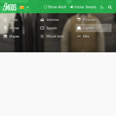
Show Adult
Iniciar Sessió
Eines
Vehicles
Pintures
Armes
Scripts
Jugador
Mapes
Miscel·lanis
Més