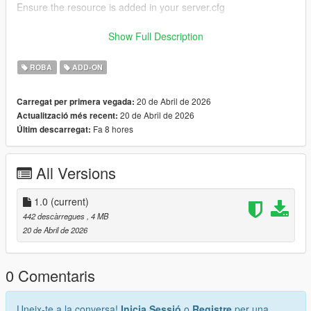
Ensure the resource is added in your server.cfg
Compatible with MP Female.
Show Full Description
3D Model created by me (original work). No external sources
ROBA
ADD-ON
used.
20 de Abril de 2026
Carregat per primera vegada:
20 de Abril de 2026
Actualització més recent:
Fa 8 hores
Últim descarregat:
All Versions
1.0
(current)
442 descàrregues
, 4 MB
20 de Abril de 2026
0 Comentaris
Uneix-te a la conversa!
Inicia Sessió
o
Registre
per una