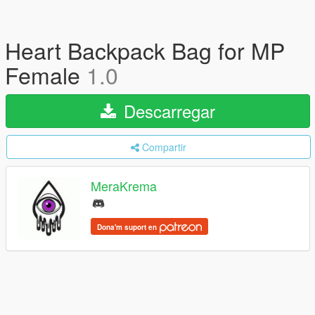
Heart Backpack Bag for MP
Female
1.0
Descarregar
Compartir
MeraKrema
Dona'm suport en