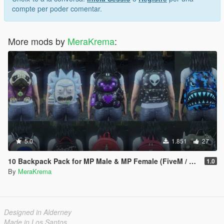
compte per poder comentar.
More mods by
MeraKrema
:
5.0
1.851
27
10 Backpack Pack for MP Male & MP Female (FiveM / Singleplayer)
1.0
By
MeraKrema
Designed in Alderney
Made in Los Santos