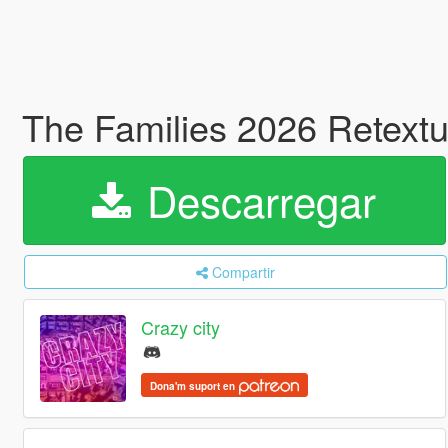
The Families 2026 Retextu
Descarregar
Compartir
Crazy city
Dona'm suport en