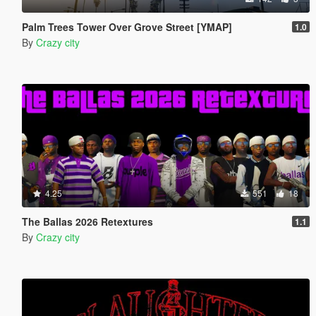
Palm Trees Tower Over Grove Street [YMAP]
1.0
By
Crazy city
4.25
551
18
The Ballas 2026 Retextures
1.1
By
Crazy city