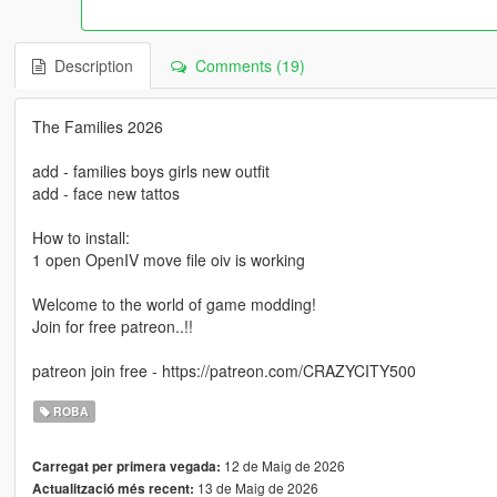
Description
Comments (19)
The Families 2026
add - families boys girls new outfit
add - face new tattos
How to install:
1 open OpenIV move file oiv is working
Welcome to the world of game modding!
Join for free patreon..!!
patreon join free - https://patreon.com/CRAZYCITY500
ROBA
12 de Maig de 2026
Carregat per primera vegada:
13 de Maig de 2026
Actualització més recent: