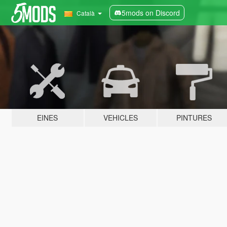
5mods on Discord
Català
EINES
VEHICLES
PINTURES