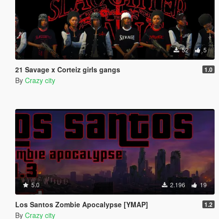
52
5
21 Savage x Corteiz girls gangs
1.0
By
Crazy city
5.0
2.196
19
Los Santos Zombie Apocalypse [YMAP]
1.2
By
Crazy city