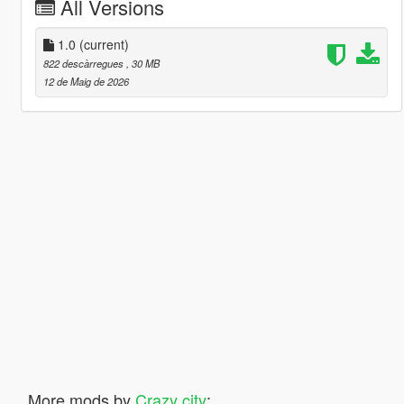
All Versions
1.0
(current)
822 descàrregues
, 30 MB
12 de Maig de 2026
More mods by
Crazy city
: