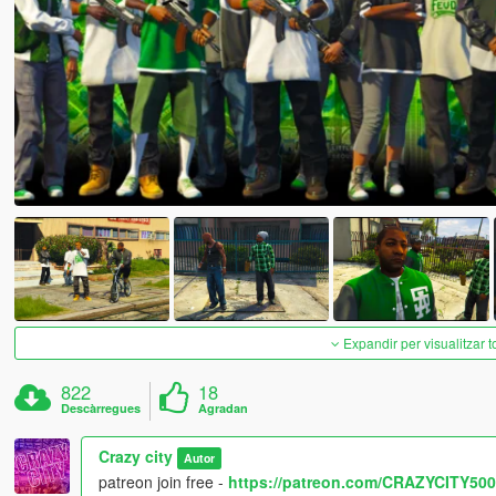
Expandir per visualitzar t
822
18
Descàrregues
Agradan
Crazy city
Autor
patreon join free -
https://patreon.com/CRAZYCITY500