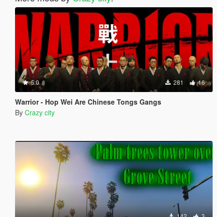
5.0
281
16
Warrior - Hop Wei Are Chinese Tongs Gangs
By
Crazy city
142
3