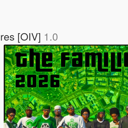
res [OIV]
1.0