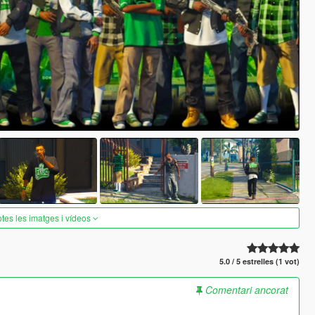
otes les imatges i vídeos
5.0 / 5 estrelles (1 vot)
Comentari ancorat