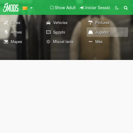
Show Adult
Iniciar Sessió
Eines
Vehicles
Pintures
Armes
Scripts
Jugador
Mapes
Miscel·lanis
Més