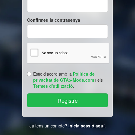
Confirmeu la contrasenya
Estic d'acord amb la
Politica de
privacitat de GTA5-Mods.com
i els
Termes d'utilització
.
Ja tens un compte?
Inicia sessió aquí.