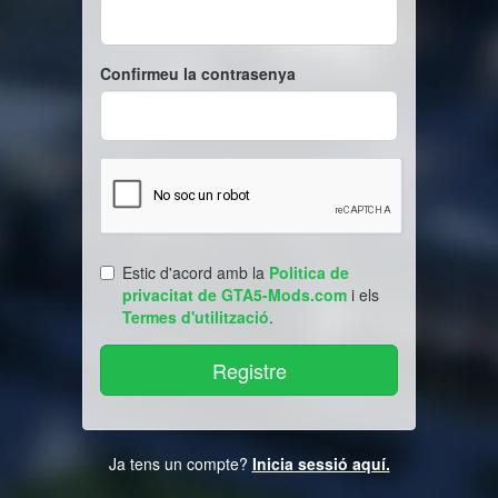
Confirmeu la contrasenya
Estic d'acord amb la
Politica de
privacitat de GTA5-Mods.com
i els
Termes d'utilització
.
Ja tens un compte?
Inicia sessió aquí.