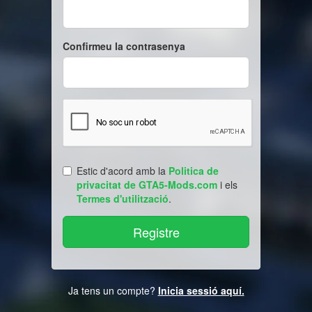
Confirmeu la contrasenya
Estic d'acord amb la
Politica de
privacitat de GTA5-Mods.com
i els
Termes d'utilització
.
Ja tens un compte?
Inicia sessió aquí.