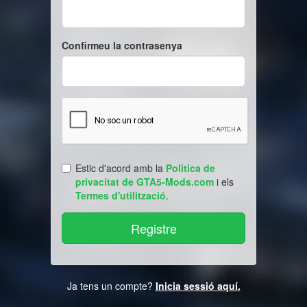
Confirmeu la contrasenya
Estic d'acord amb la
Politica de
privacitat de GTA5-Mods.com
i els
Termes d'utilització
.
Ja tens un compte?
Inicia sessió aquí.