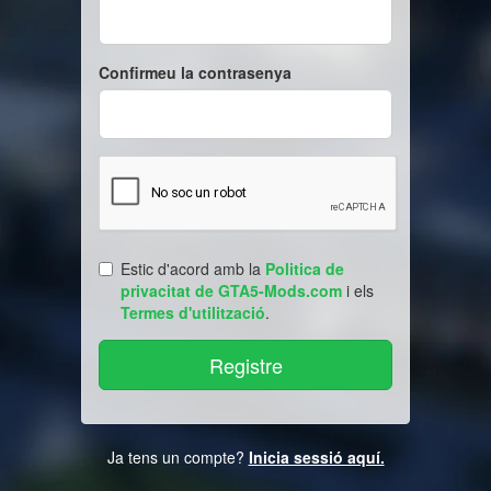
Confirmeu la contrasenya
Estic d'acord amb la
Politica de
privacitat de GTA5-Mods.com
i els
Termes d'utilització
.
Ja tens un compte?
Inicia sessió aquí.