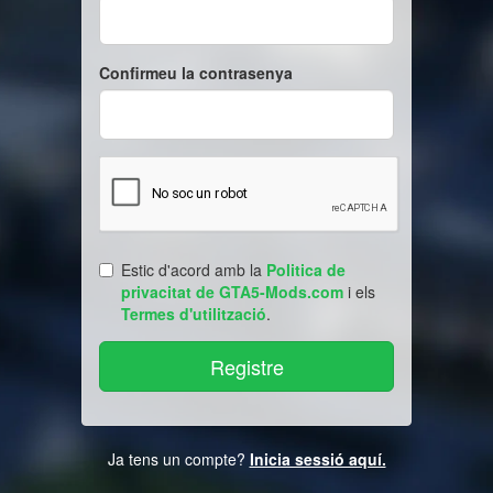
Confirmeu la contrasenya
Estic d'acord amb la
Politica de
privacitat de GTA5-Mods.com
i els
Termes d'utilització
.
Ja tens un compte?
Inicia sessió aquí.