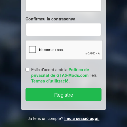
Confirmeu la contrasenya
Estic d'acord amb la
Politica de
privacitat de GTA5-Mods.com
i els
Termes d'utilització
.
Ja tens un compte?
Inicia sessió aquí.