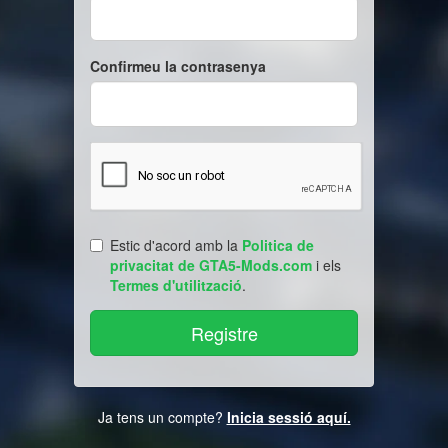
Confirmeu la contrasenya
Estic d'acord amb la
Politica de
privacitat de GTA5-Mods.com
i els
Termes d'utilització
.
Ja tens un compte?
Inicia sessió aquí.