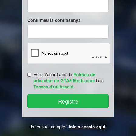
Confirmeu la contrasenya
Estic d'acord amb la
Politica de
privacitat de GTA5-Mods.com
i els
Termes d'utilització
.
Ja tens un compte?
Inicia sessió aquí.