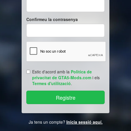
Confirmeu la contrasenya
Estic d'acord amb la
Politica de
privacitat de GTA5-Mods.com
i els
Termes d'utilització
.
Ja tens un compte?
Inicia sessió aquí.