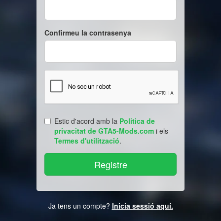
Confirmeu la contrasenya
Estic d'acord amb la
Politica de
privacitat de GTA5-Mods.com
i els
Termes d'utilització
.
Ja tens un compte?
Inicia sessió aquí.