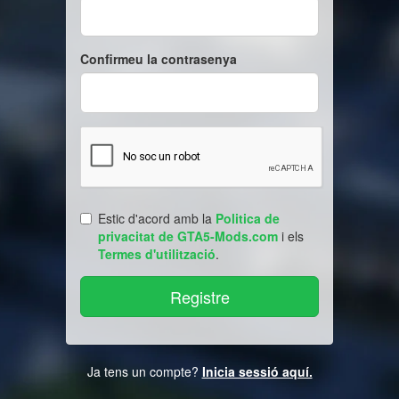
Confirmeu la contrasenya
Estic d'acord amb la
Politica de
privacitat de GTA5-Mods.com
i els
Termes d'utilització
.
Ja tens un compte?
Inicia sessió aquí.