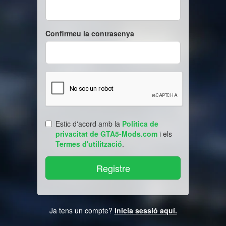
Confirmeu la contrasenya
Estic d'acord amb la
Politica de
privacitat de GTA5-Mods.com
i els
Termes d'utilització
.
Ja tens un compte?
Inicia sessió aquí.