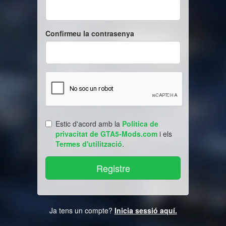
Confirmeu la contrasenya
Estic d'acord amb la
Politica de
privacitat de GTA5-Mods.com
i els
Termes d'utilització
.
Ja tens un compte?
Inicia sessió aquí.