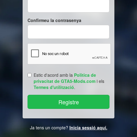
Confirmeu la contrasenya
Estic d'acord amb la
Politica de
privacitat de GTA5-Mods.com
i els
Termes d'utilització
.
Ja tens un compte?
Inicia sessió aquí.