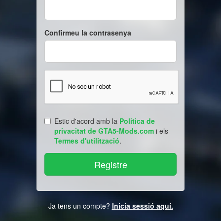
Confirmeu la contrasenya
Estic d'acord amb la
Politica de
privacitat de GTA5-Mods.com
i els
Termes d'utilització
.
Ja tens un compte?
Inicia sessió aquí.