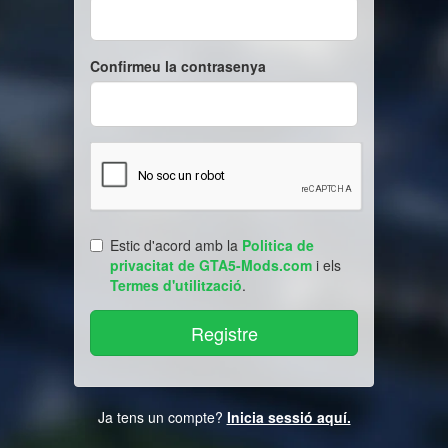
Confirmeu la contrasenya
Estic d'acord amb la
Politica de
privacitat de GTA5-Mods.com
i els
Termes d'utilització
.
Ja tens un compte?
Inicia sessió aquí.