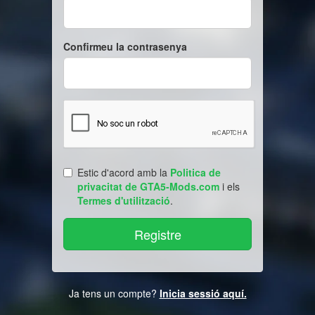
Confirmeu la contrasenya
Estic d'acord amb la
Politica de
privacitat de GTA5-Mods.com
i els
Termes d'utilització
.
Ja tens un compte?
Inicia sessió aquí.