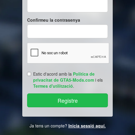
Confirmeu la contrasenya
Estic d'acord amb la
Politica de
privacitat de GTA5-Mods.com
i els
Termes d'utilització
.
Ja tens un compte?
Inicia sessió aquí.