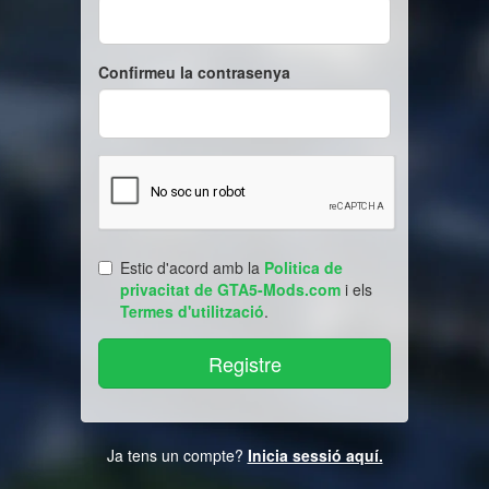
Confirmeu la contrasenya
Estic d'acord amb la
Politica de
privacitat de GTA5-Mods.com
i els
Termes d'utilització
.
Ja tens un compte?
Inicia sessió aquí.