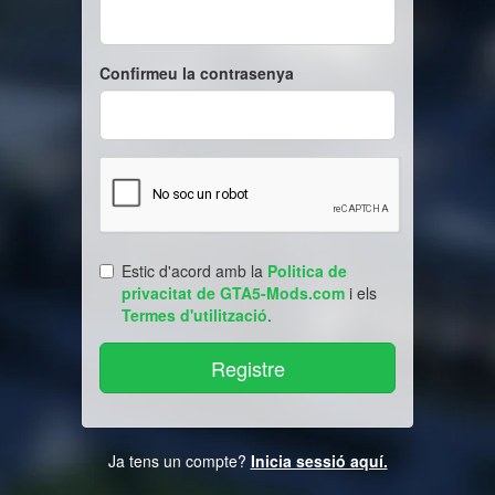
Confirmeu la contrasenya
Estic d'acord amb la
Politica de
privacitat de GTA5-Mods.com
i els
Termes d'utilització
.
Ja tens un compte?
Inicia sessió aquí.