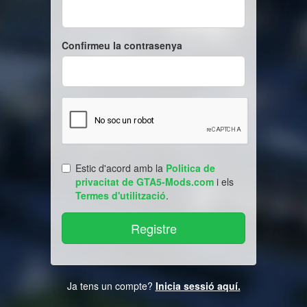
Confirmeu la contrasenya
Estic d'acord amb la
Politica de
privacitat de GTA5-Mods.com
i els
Termes d'utilització
.
Ja tens un compte?
Inicia sessió aquí.