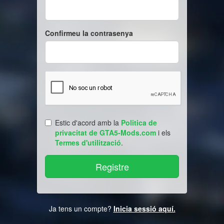
Confirmeu la contrasenya
Estic d'acord amb la
Politica de
privacitat de GTA5-Mods.com
i els
Termes d'utilització
.
Ja tens un compte?
Inicia sessió aquí.