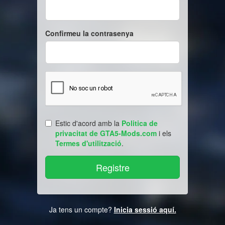
Confirmeu la contrasenya
Estic d'acord amb la
Politica de
privacitat de GTA5-Mods.com
i els
Termes d'utilització
.
Ja tens un compte?
Inicia sessió aquí.