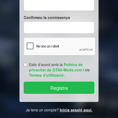
Confirmeu la contrasenya
Estic d'acord amb la
Politica de
privacitat de GTA5-Mods.com
i els
Termes d'utilització
.
Ja tens un compte?
Inicia sessió aquí.