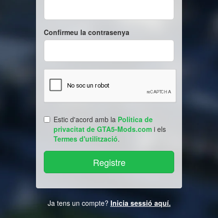
Confirmeu la contrasenya
Estic d'acord amb la
Politica de
privacitat de GTA5-Mods.com
i els
Termes d'utilització
.
Ja tens un compte?
Inicia sessió aquí.