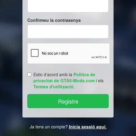
Confirmeu la contrasenya
Estic d'acord amb la
Politica de
privacitat de GTA5-Mods.com
i els
Termes d'utilització
.
Ja tens un compte?
Inicia sessió aquí.