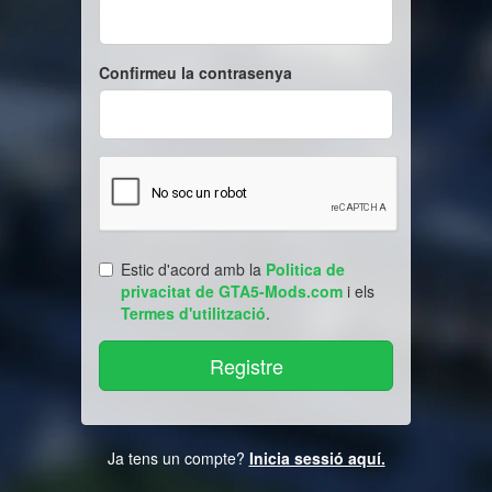
Confirmeu la contrasenya
Estic d'acord amb la
Politica de
privacitat de GTA5-Mods.com
i els
Termes d'utilització
.
Ja tens un compte?
Inicia sessió aquí.