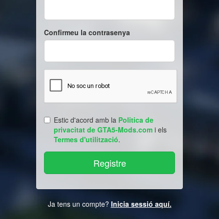
Confirmeu la contrasenya
Estic d'acord amb la
Politica de
privacitat de GTA5-Mods.com
i els
Termes d'utilització
.
Ja tens un compte?
Inicia sessió aquí.