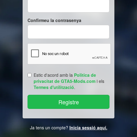
Confirmeu la contrasenya
Estic d'acord amb la
Politica de
privacitat de GTA5-Mods.com
i els
Termes d'utilització
.
Ja tens un compte?
Inicia sessió aquí.