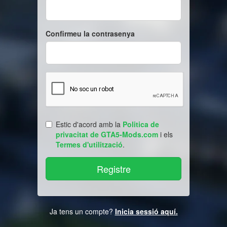
Confirmeu la contrasenya
Estic d'acord amb la
Politica de
privacitat de GTA5-Mods.com
i els
Termes d'utilització
.
Ja tens un compte?
Inicia sessió aquí.