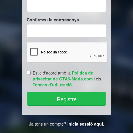
Confirmeu la contrasenya
Estic d'acord amb la
Politica de
privacitat de GTA5-Mods.com
i els
Termes d'utilització
.
Ja tens un compte?
Inicia sessió aquí.