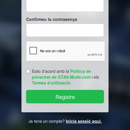
Confirmeu la contrasenya
Estic d'acord amb la
Politica de
privacitat de GTA5-Mods.com
i els
Termes d'utilització
.
Ja tens un compte?
Inicia sessió aquí.