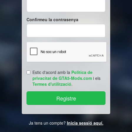
Confirmeu la contrasenya
Estic d'acord amb la
Politica de
privacitat de GTA5-Mods.com
i els
Termes d'utilització
.
Ja tens un compte?
Inicia sessió aquí.