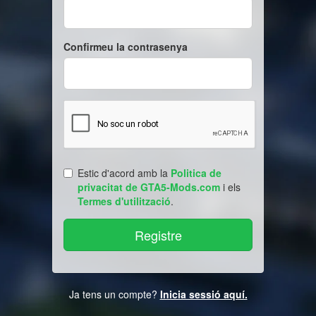
Confirmeu la contrasenya
Estic d'acord amb la
Politica de
privacitat de GTA5-Mods.com
i els
Termes d'utilització
.
Ja tens un compte?
Inicia sessió aquí.