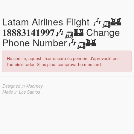
Latam Airlines Flight 🎶🛺🏰
𝟏𝟖𝟖𝟖𝟑𝟏𝟒𝟏𝟗𝟗𝟕🎶🛺🏰 Change
Phone Number🎶🛺🏰
Ho sentim, aquest fitxer encara és pendent d'aprovació per
l'administrador. Si us plau, comprova-ho més tard.
Designed in Alderney
Made in Los Santos