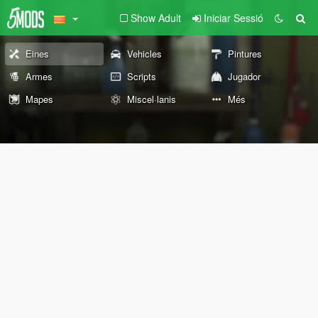
Show Adult
Iniciar Sessió
Eines
Vehicles
Pintures
Armes
Scripts
Jugador
Mapes
Miscel·lanis
Més