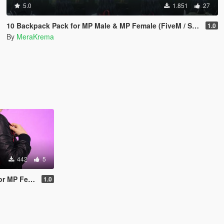
5.0
1.851
27
10 Backpack Pack for MP Male & MP Female (FiveM / Singleplayer)
1.0
By
MeraKrema
442
5
MP Female
1.0