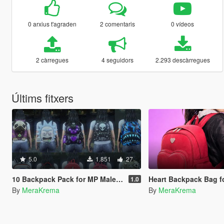
0 arxius t'agraden
2 comentaris
0 vídeos
2 càrregues
4 seguidors
2.293 descàrregues
Últims fitxers
5.0
1.851
27
10 Backpack Pack for MP Male & MP Female (FiveM / Singleplayer)
Heart Backpack Bag for 
1.0
By
MeraKrema
By
MeraKrema