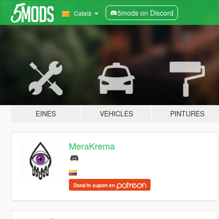
5mods on Discord
Català
EINES
VEHICLES
PINTURES
MeraKrema
Dona'm suport en