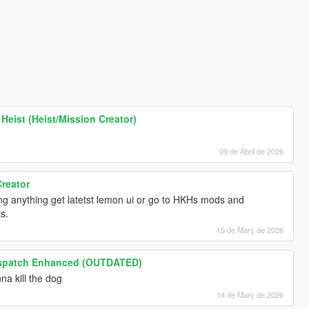
Heist (Heist/Mission Creator)
09 de Abril de 2026
Creator
oing anything get latetst lemon ui or go to HKHs mods and
s.
15 de Març de 2026
spatch Enhanced (OUTDATED)
na kill the dog
14 de Març de 2026