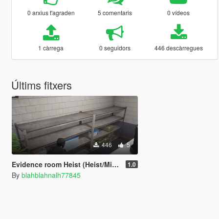
0 arxius t'agraden
5 comentaris
0 vídeos
1 càrrega
0 seguidors
446 descàrregues
Últims fitxers
446
5
Evidence room Heist (Heist/Mission Creator)
1.0
By
blahblahnalh77845