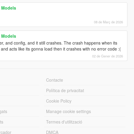
D Models
08 de Març de 2026
D Models
r, and config, and it still crashes. The crash happens when its
nd acts like its gonna load then it crashes with no error code :(
02 de Gener de 2026
Contacte
Política de privacitat
Cookie Policy
gats
Manage cookie settings
ts
Termes d'utilització
cador
DMCA