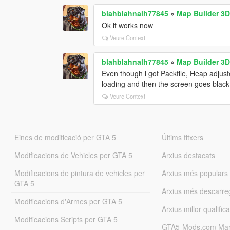
blahblahnalh77845
»
Map Builder 3
Ok it works now
Veure Context
blahblahnalh77845
»
Map Builder 3
Even though i got Packfile, Heap adjuste
loading and then the screen goes black a
Veure Context
Eines de modificació per GTA 5
Últims fitxers
Modificacions de Vehicles per GTA 5
Arxius destacats
Modificacions de pintura de vehicles per
Arxius més populars
GTA 5
Arxius més descarre
Modificacions d'Armes per GTA 5
Arxius millor qualifica
Modificacions Scripts per GTA 5
GTA5-Mods.com Mar