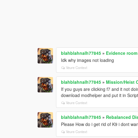
blahblahnalh77845
»
Evidence room 
Idk why images not loading
Veure Context
blahblahnalh77845
»
Mission/Heist 
If you guys are clicking f7 and it not d
download modhelper and put it in Script
Veure Context
blahblahnalh77845
»
Rebalanced Di
Please How do i get rid of K9 i dont wan
Veure Context