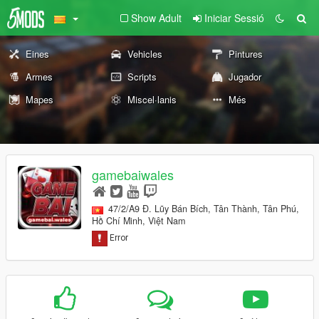
Show Adult
Iniciar Sessió
Eines
Vehicles
Pintures
Armes
Scripts
Jugador
Mapes
Miscel·lanis
Més
gamebaiwales
47/2/A9 Đ. Lũy Bán Bích, Tân Thành, Tân Phú,
Hồ Chí Minh, Việt Nam