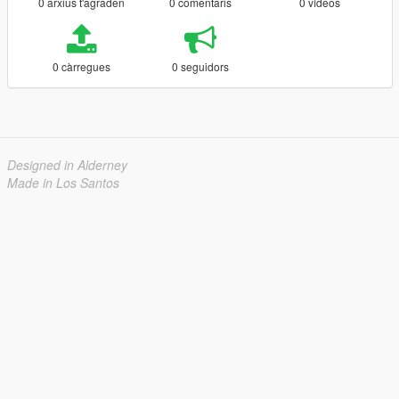
0 arxius t'agraden
0 comentaris
0 vídeos
0 càrregues
0 seguidors
Designed in Alderney
Made in Los Santos