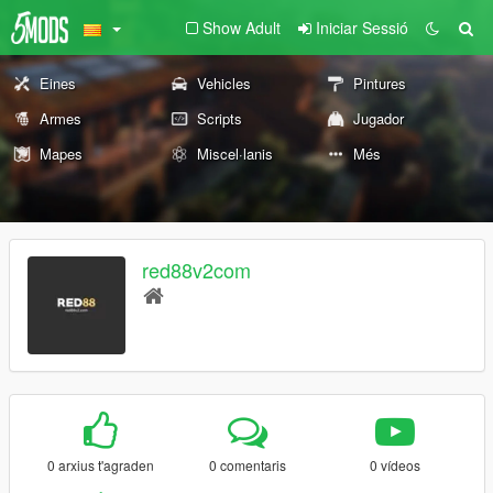
Show Adult
Iniciar Sessió
Eines
Vehicles
Pintures
Armes
Scripts
Jugador
Mapes
Miscel·lanis
Més
red88v2com
0 arxius t'agraden
0 comentaris
0 vídeos