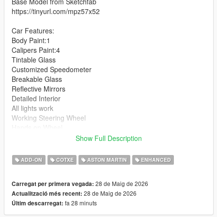
Base Model from Sketchfab
https://tinyurl.com/mpz57x52
Car Features:
Body Paint:1
Calipers Paint:4
Tintable Glass
Customized Speedometer
Breakable Glass
Reflective Mirrors
Detailed Interior
All lights work
Working Steering Wheel
Hands on Wheel
Show Full Description
Text File in Download:
ADD-ON
COTXE
ASTON MARTIN
ENHANCED
zagato folder goes to:
gtav/mods/update/x64/dlcpacks
28 de Maig de 2026
Carregat per primera vegada:
28 de Maig de 2026
Actualització més recent:
dlclist.xml found at:
fa 28 minuts
Últim descarregat:
mods/update/update.rpf/common/data