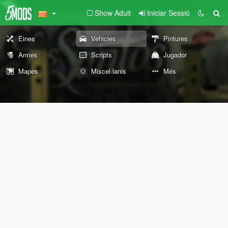
Show Adult
Iniciar Sessió
Eines
Vehicles
Pintures
Armes
Scripts
Jugador
Mapes
Miscel·lanis
Més