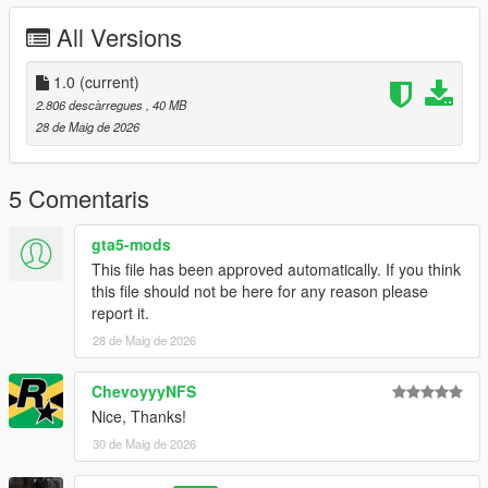
Right Click on dlclist.xml then Click on Edit
All Versions
Then scroll to the bottom and hit Enter to add a empty space.
1.0
(current)
Add the line dlcpacks:/zagato/
2.806 descàrregues
, 40 MB
28 de Maig de 2026
to the dlclist and save then exit.
SPAWN: zagato
5 Comentaris
gta5-mods
This file has been approved automatically. If you think
this file should not be here for any reason please
report it.
28 de Maig de 2026
ChevoyyyNFS
Nice, Thanks!
30 de Maig de 2026