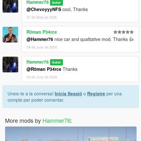
Hammer76
Autor
@ChevoyyyNFS
cool, Thanks
31 de Maig de 2026
R0man P34rce
@Hammer76
nice car and qualitative mod. Thanks 👍
04 de Juny de 2026
Hammer76
Autor
@R0man P34rce
Thanks
04 de Juny de 2026
Uneix-te a la conversa!
Inicia Sessió
o
Registre
per una
compte per poder comentar.
More mods by
Hammer76
: