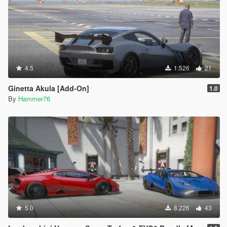
4.5
1.526
21
Ginetta Akula [Add-On]
1.0
By
Hammer76
5.0
8.226
43