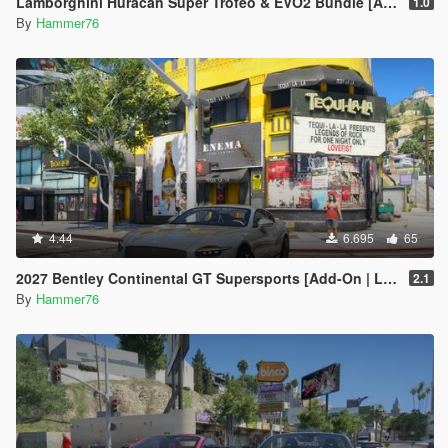
Lamborghini Huracan Super Trofeo & EVO2 Bundle [Add-On]
1.0
By
Hammer76
4.44
6.695
65
2027 Bentley Continental GT Supersports [Add-On | Legacy | Enhanced]
2.1
By
Hammer76